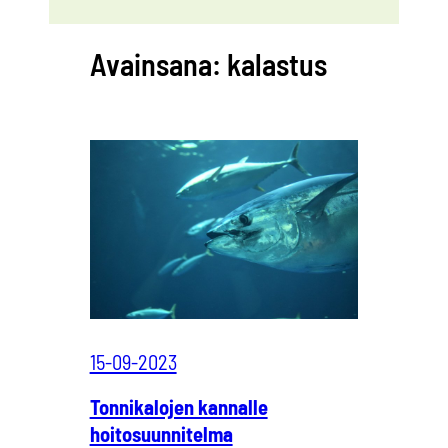
Avainsana:
kalastus
15-09-2023
Tonnikalojen kannalle
hoitosuunnitelma