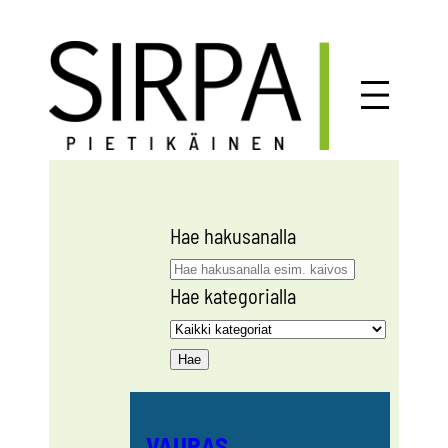
Siirry
sisältöön
Hae hakusanalla
Hae kategorialla
VAURAS