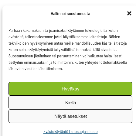
Hallinnoi suostumusta
Parhaan kokemuksen tarjoamiseksi käytämme teknologioita, kuten
evästeitä, tallentaaksemme ja/tai käyttääksemme laitetietoja. Näiden
tekniikoiden hyväksyminen antaa meille mahdollisuuden käsitellä tietoja,
kuten selauskäyttäytymistä tai yksilöllisiä tunnuksia tällä sivustolla.
Ota yhteyttä
Suostumuksen jättäminen tai peruuttaminen voi vaikuttaa haitallisesti
tiettyihin ominaisuuksiin ja toimintoihin, kuten yhteydenottolomakkeelta
Evästeseloste
lähtevien viestien lähettämiseen.
Tietosuojaseloste
Hyväksy
Facebook
LinkedIn
Instagram
Seuraa somessa
Kiellä
Näytä asetukset
Evästekäytäntö
Tietosuojaseloste