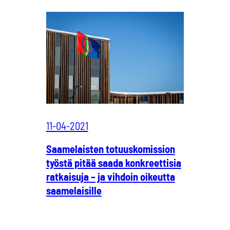
11-04-2021
Saamelaisten totuuskomission
työstä pitää saada konkreettisia
ratkaisuja – ja vihdoin oikeutta
saamelaisille