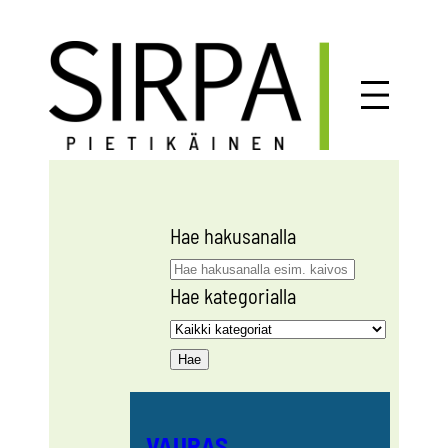
Siirry
sisältöön
Hae hakusanalla
Hae kategorialla
VAURAS