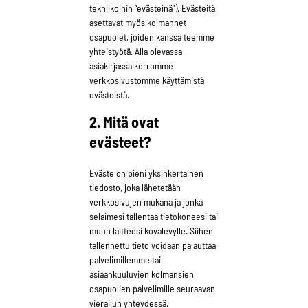
tekniikoihin “evästeinä”). Evästeitä
asettavat myös kolmannet
osapuolet, joiden kanssa teemme
yhteistyötä. Alla olevassa
asiakirjassa kerromme
verkkosivustomme käyttämistä
evästeistä.
2. Mitä ovat
evästeet?
Eväste on pieni yksinkertainen
tiedosto, joka lähetetään
verkkosivujen mukana ja jonka
selaimesi tallentaa tietokoneesi tai
muun laitteesi kovalevylle. Siihen
tallennettu tieto voidaan palauttaa
palvelimillemme tai
asiaankuuluvien kolmansien
osapuolien palvelimille seuraavan
vierailun yhteydessä.