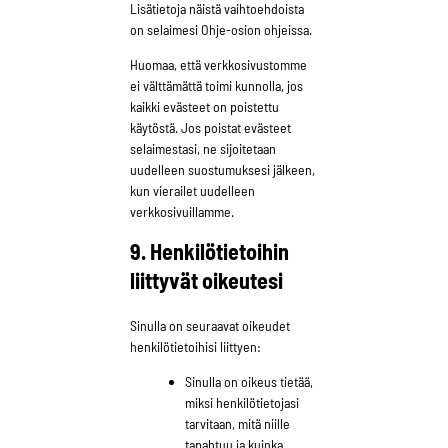
Lisätietoja näistä vaihtoehdoista
on selaimesi Ohje-osion ohjeissa.
Huomaa, että verkkosivustomme
ei välttämättä toimi kunnolla, jos
kaikki evästeet on poistettu
käytöstä. Jos poistat evästeet
selaimestasi, ne sijoitetaan
uudelleen suostumuksesi jälkeen,
kun vierailet uudelleen
verkkosivuillamme.
9. Henkilötietoihin
liittyvät oikeutesi
Sinulla on seuraavat oikeudet
henkilötietoihisi liittyen:
Sinulla on oikeus tietää,
miksi henkilötietojasi
tarvitaan, mitä niille
tapahtuu ja kuinka