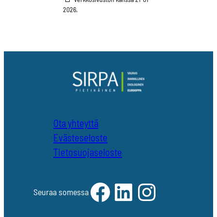
2026.
Ota yhteyttä
Evästeseloste
Tietosuojaseloste
Facebook
LinkedIn
Instagram
Seuraa somessa