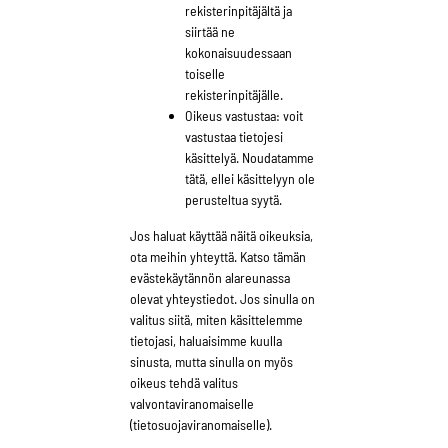
rekisterinpitäjältä ja
siirtää ne
kokonaisuudessaan
toiselle
rekisterinpitäjälle.
Oikeus vastustaa: voit
vastustaa tietojesi
käsittelyä. Noudatamme
tätä, ellei käsittelyyn ole
perusteltua syytä.
Jos haluat käyttää näitä oikeuksia,
ota meihin yhteyttä. Katso tämän
evästekäytännön alareunassa
olevat yhteystiedot. Jos sinulla on
valitus siitä, miten käsittelemme
tietojasi, haluaisimme kuulla
sinusta, mutta sinulla on myös
oikeus tehdä valitus
valvontaviranomaiselle
(tietosuojaviranomaiselle).