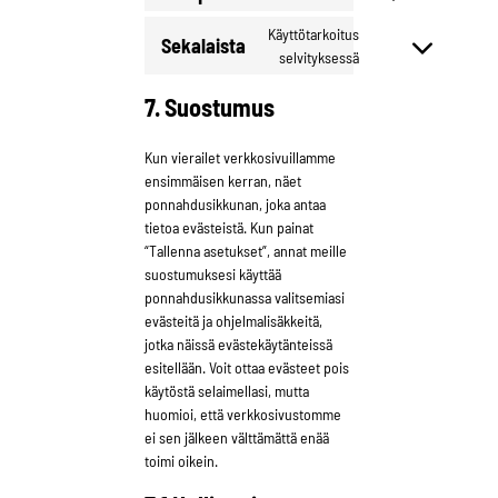
Consent
to
Käyttötarkoitus
Sekalaista
service
Consent
selvityksessä
complianz
to
7. Suostumus
service
sekalaista
Kun vierailet verkkosivuillamme
ensimmäisen kerran, näet
ponnahdusikkunan, joka antaa
tietoa evästeistä. Kun painat
“Tallenna asetukset”, annat meille
suostumuksesi käyttää
ponnahdusikkunassa valitsemiasi
evästeitä ja ohjelmalisäkkeitä,
jotka näissä evästekäytänteissä
esitellään. Voit ottaa evästeet pois
käytöstä selaimellasi, mutta
huomioi, että verkkosivustomme
ei sen jälkeen välttämättä enää
toimi oikein.