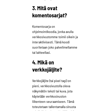
3. Mitä ovat
komentosarjat?
Komentosarja on
ohjelmointikoodia, jonka avulla
verkkosivustomme toimii oikein ja
interaktiivisesti. Tämä koodi
suoritetaan joko palvelimellamme
tai laitteellasi.
4. Mikä on
verkkojäljite?
Verkkojäljite (tai pixel tagi) on
pieni, verkkosivustolla oleva
näkymätön teksti tai kuva, jota
käytetään verkkosivuston
liikenteen seuraamiseen. Tämä
toteutetaan tallentamalla sinusta