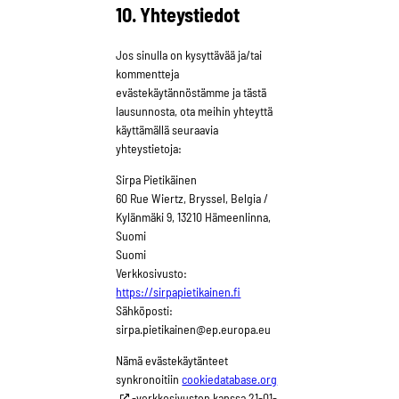
10. Yhteystiedot
Jos sinulla on kysyttävää ja/tai
kommentteja
evästekäytännöstämme ja tästä
lausunnosta, ota meihin yhteyttä
käyttämällä seuraavia
yhteystietoja:
Sirpa Pietikäinen
60 Rue Wiertz, Bryssel, Belgia /
Kylänmäki 9, 13210 Hämeenlinna,
Suomi
Suomi
Verkkosivusto:
https://sirpapietikainen.fi
Sähköposti:
sirpa.pietikainen@
ep.europa.eu
Nämä evästekäytänteet
synkronoitiin
cookiedatabase.org
-verkkosivuston kanssa 21-01-