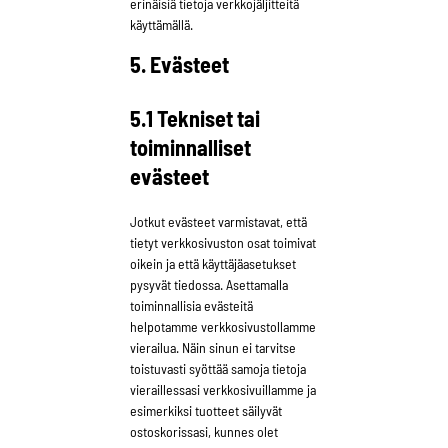
erinäisiä tietoja verkkojäljitteitä
käyttämällä.
5. Evästeet
5.1 Tekniset tai
toiminnalliset
evästeet
Jotkut evästeet varmistavat, että
tietyt verkkosivuston osat toimivat
oikein ja että käyttäjäasetukset
pysyvät tiedossa. Asettamalla
toiminnallisia evästeitä
helpotamme verkkosivustollamme
vierailua. Näin sinun ei tarvitse
toistuvasti syöttää samoja tietoja
vieraillessasi verkkosivuillamme ja
esimerkiksi tuotteet säilyvät
ostoskorissasi, kunnes olet